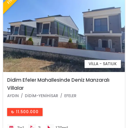
VILLA - SATILIK
Didim Efeler Mahallesinde Deniz Manzaralı
Villalar
AYDIN
DIDIM-YENIHISAR
EFELER
₺ 11.500.000
3+1
3
170m²