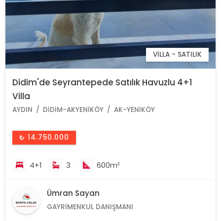
VILLA - SATILIK
Didim'de Seyrantepede Satılık Havuzlu 4+1
Villa
AYDIN
DIDIM-AKYENIKÖY
AK-YENIKÖY
₺ 14.750.000
4+1
3
600m²
Ümran Sayan
GAYRIMENKUL DANIŞMANI