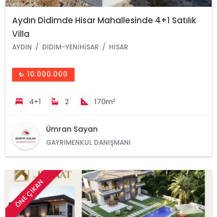
Aydın Didimde Hisar Mahallesinde 4+1 Satılık
Villa
AYDIN
DIDIM-YENIHISAR
HISAR
₺ 10.000.000
4+1
2
170m²
Ümran Sayan
GAYRIMENKUL DANIŞMANI
ÖNE ÇIKAN