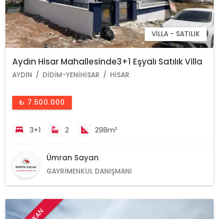
VILLA - SATILIK
Aydın Hisar Mahallesinde3+1 Eşyalı Satılık Villa
AYDIN
DIDIM-YENIHISAR
HISAR
₺ 7.500.000
3+1
2
298m²
Ümran Sayan
GAYRIMENKUL DANIŞMANI