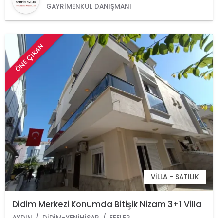
GAYRIMENKUL DANIŞMANI
ÖNE ÇIKAN
VILLA - SATILIK
Didim Merkezi Konumda Bitişik Nizam 3+1 Villa
AYDIN
DIDIM-YENIHISAR
EFELER