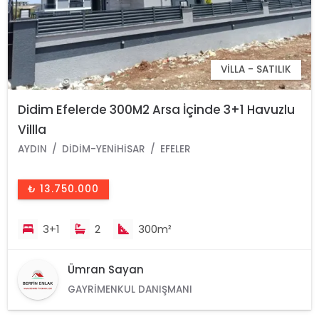
VILLA - SATILIK
Didim Efelerde 300M2 Arsa İçinde 3+1 Havuzlu
Villla
AYDIN
DIDIM-YENIHISAR
EFELER
₺ 13.750.000
3+1
2
300m²
Ümran Sayan
GAYRIMENKUL DANIŞMANI