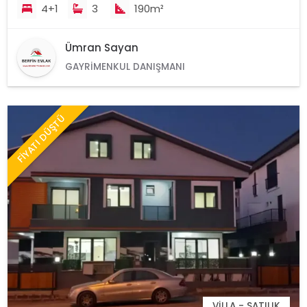
4+1
3
190m²
Ümran Sayan
GAYRIMENKUL DANIŞMANI
FİYATI DÜŞTÜ
VILLA - SATILIK