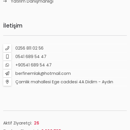
Yatırım Danışmanlığı
İletişim
0256 811 02 56
0541 689 54 47
+90541 689 54 47
berfinemlak@hotmail.com
Çamlık mahallesi Ege caddesi 4A Didim - Aydın
Aktif Ziyaretçi:
26