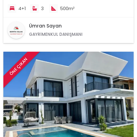
4+1
3
500m²
Ümran Sayan
GAYRIMENKUL DANIŞMANI
ÖNE ÇIKAN