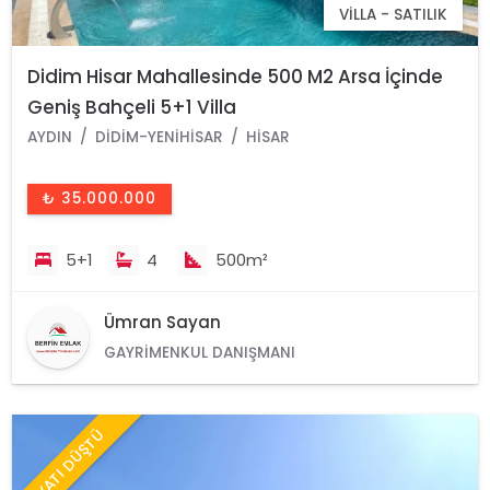
VILLA - SATILIK
Didim Hisar Mahallesinde 500 M2 Arsa İçinde
Geniş Bahçeli 5+1 Villa
AYDIN
DIDIM-YENIHISAR
HISAR
₺ 35.000.000
5+1
4
500m²
Ümran Sayan
GAYRIMENKUL DANIŞMANI
FİYATI DÜŞTÜ