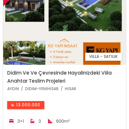
VILLA - SATILIK
Didim Ve Ve Çevresinde Hayalinizdeki Viila
Anahtar Teslim Projeleri
AYDIN
DIDIM-YENIHISAR
HISAR
₺ 13.000.000
3+1
3
600m²