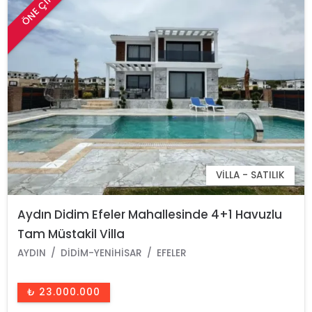
ÖNE ÇIKAN
VILLA - SATILIK
Aydın Didim Efeler Mahallesinde 4+1 Havuzlu
Tam Müstakil Villa
AYDIN
DIDIM-YENIHISAR
EFELER
₺ 23.000.000