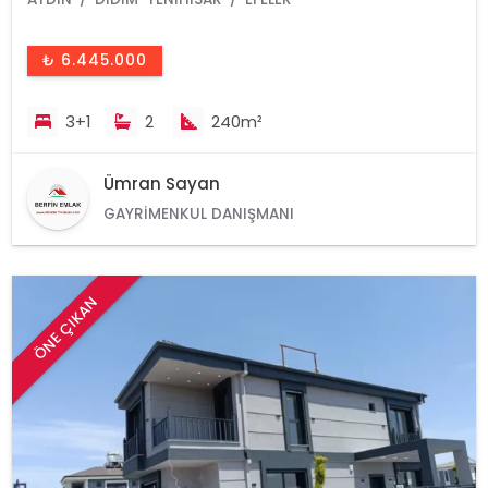
₺ 6.445.000
3+1
2
240m²
Ümran Sayan
GAYRIMENKUL DANIŞMANI
ÖNE ÇIKAN