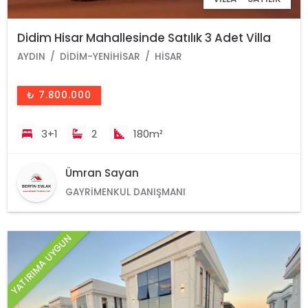
Didim Hisar Mahallesinde Satılık 3 Adet Villa
AYDIN
DIDIM-YENIHISAR
HISAR
₺ 7.800.000
3+1
2
180m²
Ümran Sayan
GAYRIMENKUL DANIŞMANI
YATIRIMA UYGUN