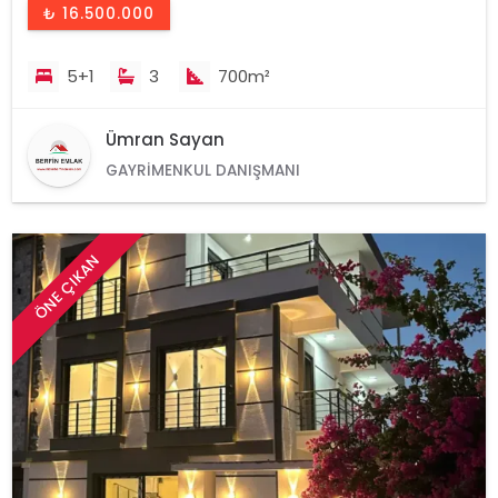
₺ 16.500.000
5+1
3
700m²
Ümran Sayan
GAYRIMENKUL DANIŞMANI
ÖNE ÇIKAN