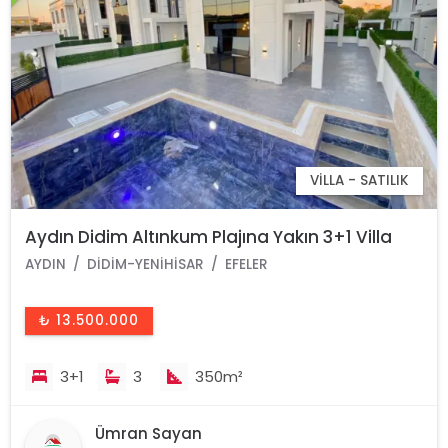
VILLA - SATILIK
Aydın Didim Altınkum Plajına Yakın 3+1 Villa
AYDIN
DIDIM-YENIHISAR
EFELER
₺ 13.500.000
3+1
3
350m²
Ümran Sayan