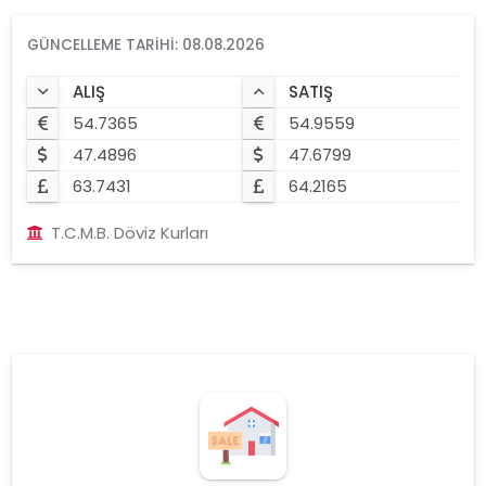
GÜNCELLEME TARIHI: 08.08.2026
ALIŞ
SATIŞ
54.7365
54.9559
47.4896
47.6799
63.7431
64.2165
T.C.M.B. Döviz Kurları