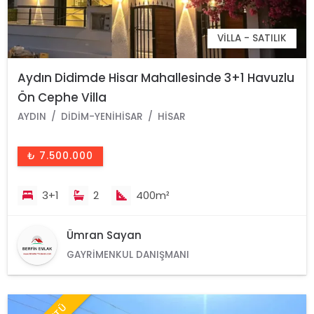
VILLA - SATILIK
Aydın Didimde Hisar Mahallesinde 3+1 Havuzlu
Ön Cephe Villa
AYDIN
DIDIM-YENIHISAR
HISAR
₺ 7.500.000
3+1
2
400m²
Ümran Sayan
GAYRIMENKUL DANIŞMANI