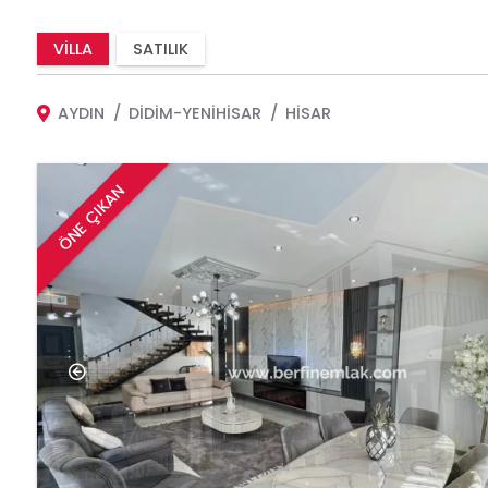
VILLA
SATILIK
AYDIN
DIDIM-YENIHISAR
HISAR
ÖNE ÇIKAN