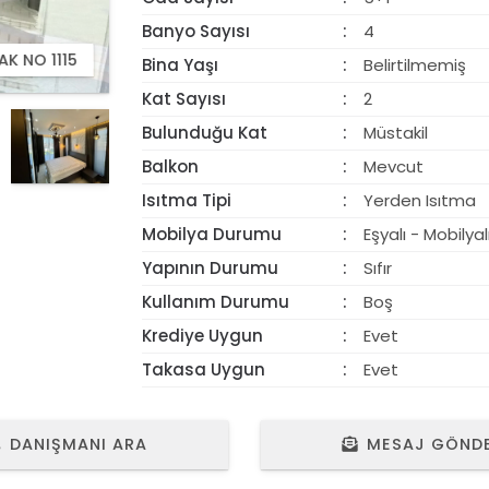
Banyo Sayısı
4
AK NO 1115
Bina Yaşı
Belirtilmemiş
Kat Sayısı
2
Bulunduğu Kat
Müstakil
Balkon
Mevcut
Isıtma Tipi
Yerden Isıtma
Mobilya Durumu
Eşyalı - Mobilyal
Yapının Durumu
Sıfır
Kullanım Durumu
Boş
Krediye Uygun
Evet
Takasa Uygun
Evet
DANIŞMANI ARA
MESAJ GÖND