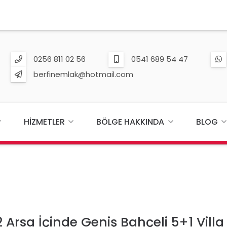
0256 811 02 56
0541 689 54 47
berfinemlak@hotmail.com
HIZMETLER
BÖLGE HAKKINDA
BLOG
Arsa İçinde Geniş Bahçeli 5+1 Villa