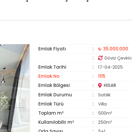
Emlak Fiyatı
₺ 35.000.000
ÖNE ÇIKAN
Döviz Çeviric
Emlak Tarihi
17-04-2025
Emlak No
1115
Emlak Bölgesi
HISAR
Emlak Durumu
Satılık
Emlak Türü
Villa
Toplam m²
500m²
Kullanılabilir m²
250m²
Oda Sayısı
5+1