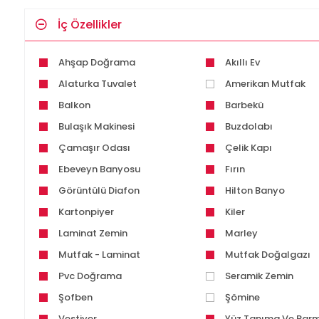
İç Özellikler
Ahşap Doğrama
Akıllı Ev
Alaturka Tuvalet
Amerikan Mutfak
Balkon
Barbekü
Bulaşık Makinesi
Buzdolabı
Çamaşır Odası
Çelik Kapı
Ebeveyn Banyosu
Fırın
Görüntülü Diafon
Hilton Banyo
Kartonpiyer
Kiler
Laminat Zemin
Marley
Mutfak - Laminat
Mutfak Doğalgazı
Pvc Doğrama
Seramik Zemin
Şofben
Şömine
Vestiyer
Yüz Tanıma Ve Parm