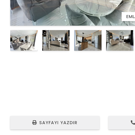
5
EML
SAYFAYI YAZDIR