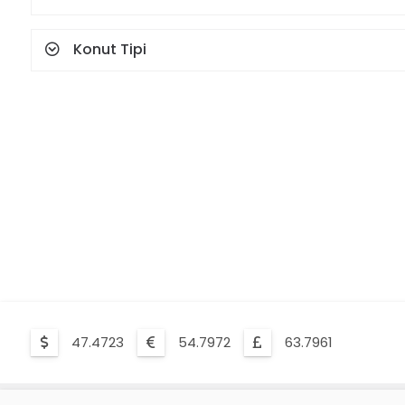
Konut Tipi
47.4723
54.7972
63.7961