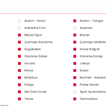
Alarm - Hırsız
Alarm - Yangın
Ankastre Fırın
Asansör
Beyaz Eşya
Boyalı
Çamaşır Kurutma
Çamaşır Makines
Makinesi
Duşakabin
Duvar Kağıdı
Giyinme Odası
Gömme Dolap
Isıcam
Jakuzi
Klima
Küvet
Mobilya
Mutfak - Ankast
Panjur
Parke Zemin
Set Üstü Ocak
Spot Aydınlatm
Teras
Termosifon
ak İzi