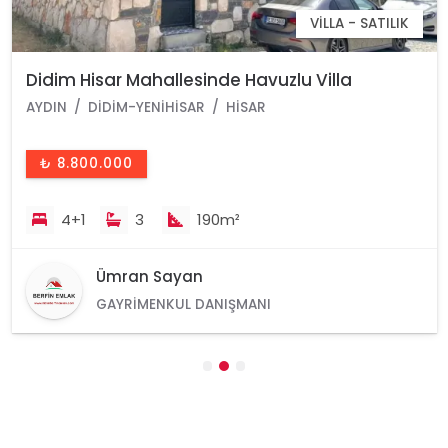
VILLA - SATILIK
Didim Hisar Mahallesinde Havuzlu Villa
AYDIN
DIDIM-YENIHISAR
HISAR
₺ 8.800.000
4+1
3
190m²
Ümran Sayan
GAYRIMENKUL DANIŞMANI