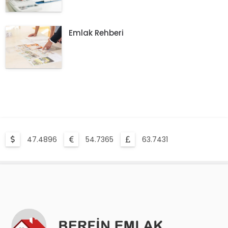
Emlak Rehberi
47.4896
54.7365
63.7431