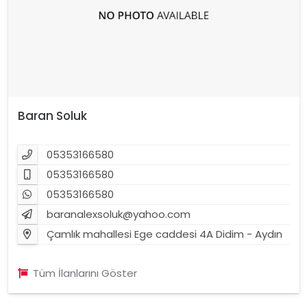
Baran Soluk
05353166580
05353166580
05353166580
baranalexsoluk@yahoo.com
Çamlık mahallesi Ege caddesi 4A Didim - Aydın
Tüm İlanlarını Göster