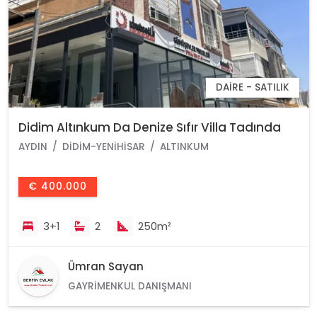
DAIRE - SATILIK
Didim Altınkum Da Denize Sıfır Villa Tadında
Satılık Dubleks Daire
AYDIN
DIDIM-YENIHISAR
ALTINKUM
€ 400.000
3+1
2
250m²
Ümran Sayan
GAYRIMENKUL DANIŞMANI