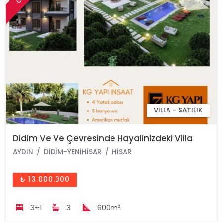
VILLA - SATILIK
Didim Ve Ve Çevresinde Hayalinizdeki Viila
Anahtar Teslim Projeleri
AYDIN
DIDIM-YENIHISAR
HISAR
₺ 13.000.000
3+1
3
600m²