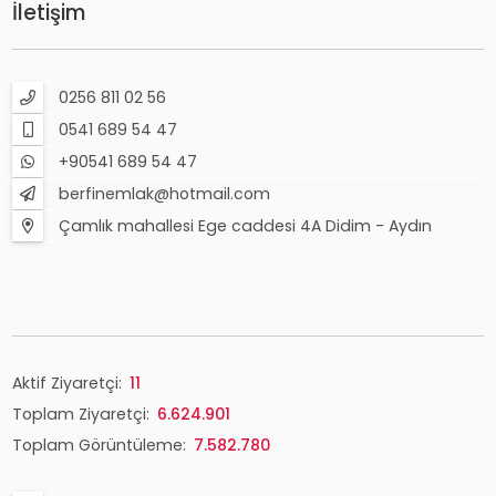
İletişim
0256 811 02 56
0541 689 54 47
+90541 689 54 47
berfinemlak@hotmail.com
Çamlık mahallesi Ege caddesi 4A Didim - Aydın
Aktif Ziyaretçi:
11
Toplam Ziyaretçi:
6.624.901
Toplam Görüntüleme:
7.582.780