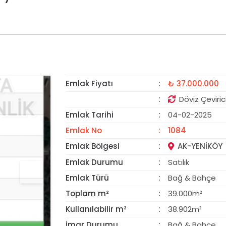
YATIRIMA UYGUN
Emlak Fiyatı
₺ 37.000.000
Döviz Çeviric
Emlak Tarihi
04-02-2025
Emlak No
1084
Emlak Bölgesi
AK-YENIKÖY
Emlak Durumu
Satılık
Emlak Türü
Bağ & Bahçe
Toplam m²
39.000m²
Kullanılabilir m²
38.902m²
İmar Durumu
Bağ & Bahçe