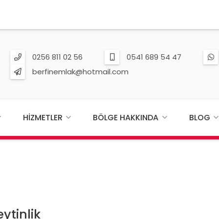
0256 811 02 56
0541 689 54 47
berfinemlak@hotmail.com
HIZMETLER
BÖLGE HAKKINDA
BLOG
ytinlik