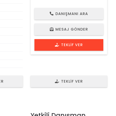
DANIŞMANI ARA
EMLAK NO 1084
MESAJ GÖNDER
TEKLIF VER
ER
TEKLIF VER
Yetkili Danışman