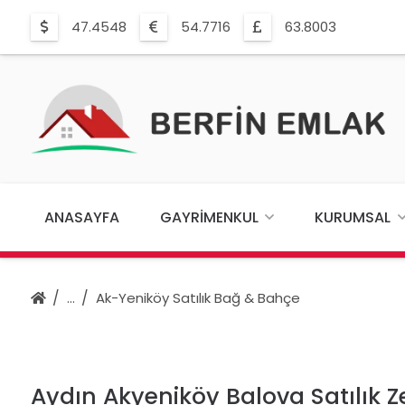
47.4548
54.7716
63.8003
ANASAYFA
GAYRIMENKUL
KURUMSAL
Ak-Yeniköy Satılık Bağ & Bahçe
Aydın Akyeniköy Balova Satılık Ze