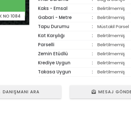
Kaks - Emsal
Belirtilmemiş
K NO 1084
K NO 1084
Gabari - Metre
Belirtilmemiş
Tapu Durumu
Müstakil Parsel
Kat Karşılığı
Belirtilmemiş
Parselli
Belirtilmemiş
Zemin Etüdlü
Belirtilmemiş
Krediye Uygun
Belirtilmemiş
Takasa Uygun
Belirtilmemiş
DANIŞMANI ARA
MESAJ GÖND