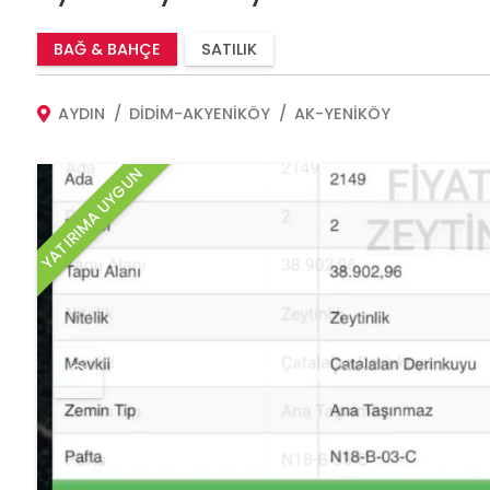
BAĞ & BAHÇE
SATILIK
AYDIN
DIDIM-AKYENIKÖY
AK-YENIKÖY
YATIRIMA UYGUN
YATIRIMA UYGUN