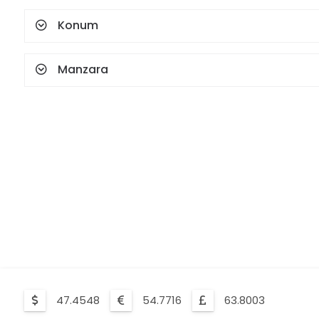
Konum
Manzara
47.4548
54.7716
63.8003