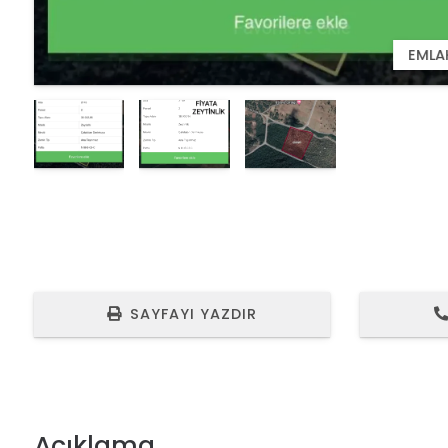
EMLA
EMLA
SAYFAYI YAZDIR
Açıklama