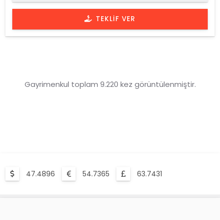
TEKLIF VER
Gayrimenkul toplam 9.220 kez görüntülenmiştir.
47.4896
54.7365
63.7431