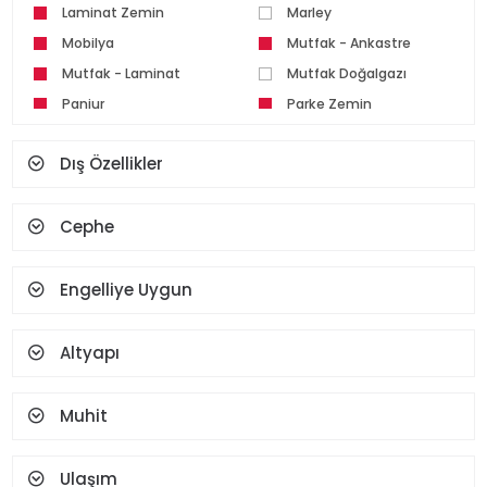
Laminat Zemin
Marley
Mobilya
Mutfak - Ankastre
Mutfak - Laminat
Mutfak Doğalgazı
Panjur
Parke Zemin
Pvc Doğrama
Seramik Zemin
Dış Özellikler
Set Üstü Ocak
Spot Aydınlatma
Şofben
Şömine
Cephe
Teras
Termosifon
Vestiyer
Yüz Tanıma Ve Parmak
İzi
Engelliye Uygun
Altyapı
Muhit
Ulaşım