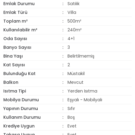
Emlak Durumu
Satılık
Emlak Türü
Villa
Toplam m²
500m²
Kullanılabilir m²
240m²
Oda Sayısı
4+1
Banyo Sayısı
3
Bina Yaşı
Belirtilmemiş
Kat Sayısı
2
Bulunduğu Kat
Müstakil
Balkon
Mevcut
Isıtma Tipi
Yerden Isıtma
Mobilya Durumu
Eşyalı - Mobilyalı
Yapının Durumu
Sıfır
Kullanım Durumu
Boş
Krediye Uygun
Evet
Takasa Uygun
Evet