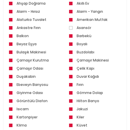
Ahşap Doğrama
Akıllı Ev
Alarm - Hırsız
Alarm - Yangın
Alaturka Tuvalet
Amerikan Mutfak
Ankastre Fırın
Asansör
Balkon
Barbekü
Beyaz Eşya
Boyalı
Bulaşık Makinesi
Buzdolabı
Çamaşır Kurutma
Çamaşır Makinesi
Makinesi
Çamaşır Odası
Çelik Kapı
Duşakabin
Duvar Kağıdı
Ebeveyn Banyosu
Fırın
Giyinme Odası
Gömme Dolap
Görüntülü Diafon
Hilton Banyo
Isıcam
Jakuzi
Kartonpiyer
Kiler
Klima
Küvet