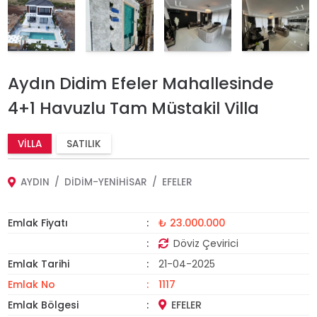
Aydın Didim Efeler Mahallesinde
4+1 Havuzlu Tam Müstakil Villa
VILLA
SATILIK
AYDIN
DIDIM-YENIHISAR
EFELER
Emlak Fiyatı
₺ 23.000.000
Döviz Çevirici
Emlak Tarihi
21-04-2025
Emlak No
1117
Emlak Bölgesi
EFELER