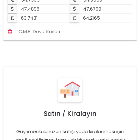
47.4896
47.6799
63.7431
64.2165
T.C.M.B. Döviz Kurları
Satın / Kiralayın
Gayrimenkulünüzün satışı yada kiralanması için