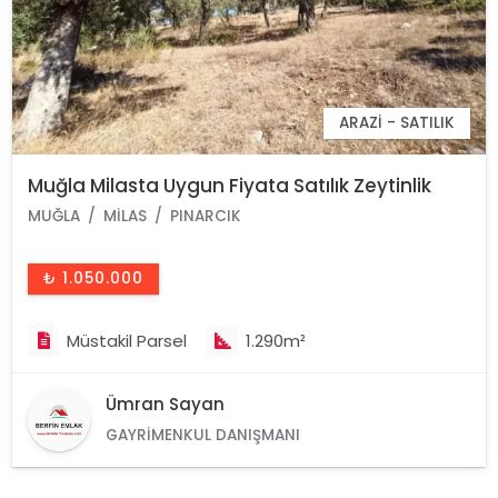
ARAZI - SATILIK
Muğla Milasta Uygun Fiyata Satılık Zeytinlik
MUĞLA
MILAS
PINARCIK
₺ 1.050.000
Müstakil Parsel
1.290m²
Ümran Sayan
GAYRIMENKUL DANIŞMANI