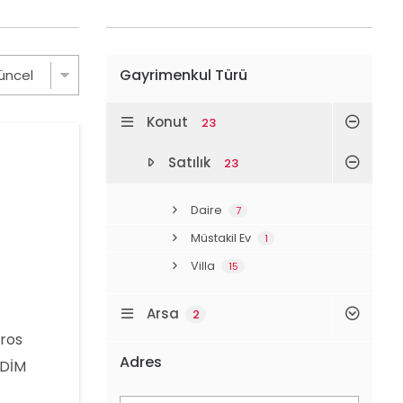
Gayrimenkul Türü
Konut
23
Satılık
23
Daire
7
Müstakil Ev
1
Villa
15
Arsa
2
gros
Adres
İDİM
: 0090