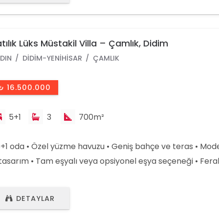
zurlu ve presti
tılık Lüks Müstakil Villa – Çamlık, Didim
DIN
DIDIM-YENIHISAR
ÇAMLIK
₺ 16.500.000
5+1
3
700m²
5+1 oda • Özel yüzme havuzu • Geniş bahçe ve teras • Mode
 tasarım • Tam eşyalı veya opsiyonel eşya seçeneği • Fera
dınlık odalar ???? Konum: • Çamlık Mahallesi, Didim • Şehi
rkezine ve plajlara yakın ???? Fiyat: 16.500.000₺ (Pazarlı
DETAYLAR
rdır) ????️ Avantajlar: • Müstakil, özel yaşam alanı • Yatır