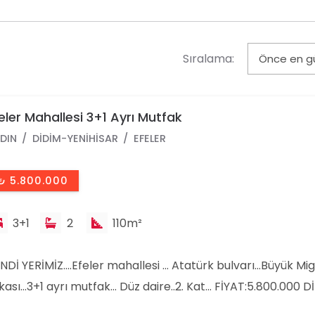
Sıralama:
eler Mahallesi 3+1 Ayrı Mutfak
DIN
DIDIM-YENIHISAR
EFELER
₺ 5.800.000
3+1
2
110m²
NDİ YERİMİZ….Efeler mahallesi … Atatürk bulvarı…Büyük Mi
kası…3+1 ayrı mutfak… Düz daire..2. Kat… FİYAT:5.800.000 D
RFİN EMLAK ÜMRAN SAYAN MOBİL: 0090 541 689 5447 OFİS