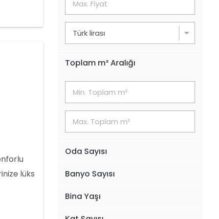
89 5447
Toplam m² Aralığı
Oda Sayısı
nforlu
inize lüks
Banyo Sayısı
 ve ferah
Bina Yaşı
zel yüzme
iç içe,
Kat Sayısı