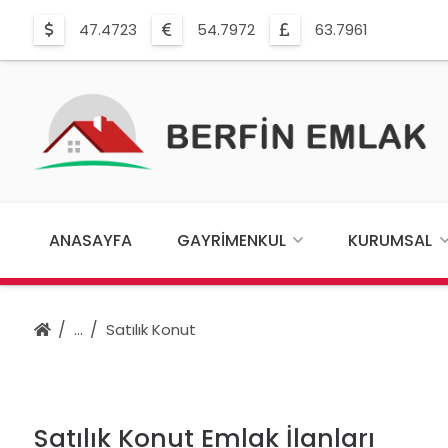
47.4723
54.7972
63.7961
ANASAYFA
GAYRIMENKUL
KURUMSAL
Satılık Konut
Satılık Konut Emlak İlanları