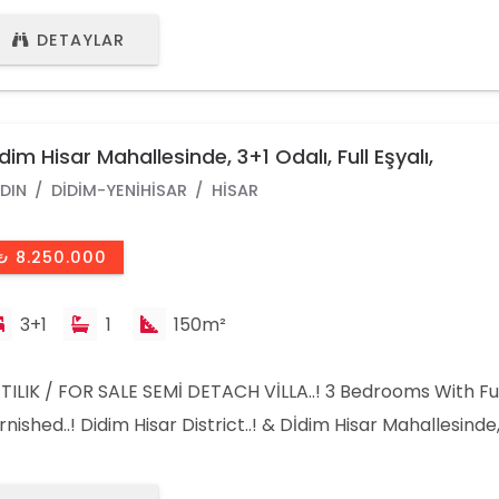
6 811 0256
DETAYLAR
dim Hisar Mahallesinde, 3+1 Odalı, Full Eşyalı,
DIN
DIDIM-YENIHISAR
HISAR
₺ 8.250.000
3+1
1
150m²
TILIK / FOR SALE SEMİ DETACH VİLLA..! 3 Bedrooms With Fu
rnished..! Didim Hisar District..! & Dİdim Hisar Mahallesinde,
alı, Full Eşyalı, Bahçeli, 3 Ve ön cepheli, Müstakil Girişli Ve
pılmaya Elverişli & Satılık Bitişik Nizam Villa..! Fiyat: 8.250.0