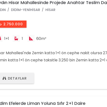
dın Hisar Mahallesinde Projede Anahtar Teslim Dai
DIN
DIDIM-YENIHISAR
HISAR
₺ 2.750.000
1+1
1
60m²
sar Mahallesi'nde Zemin katta 1+1 ön cephe nakit olursa 2
min katta 1+1 ön cephe taksitle 3.250 bin Zemin katta 2+
şin 3.5 milyon Zemin katta 2+1 ön cephe taksit 4 milyon 1.
1 ön cephe nakit 2850 bin 1.2.3 katta 1+1 ön cephe taksitle
DETAYLAR
 Katta 2+1 arka cephe nakit 3300 bin 1. Katta 2+1 arka ceph
00 biin 1.kat 2+1 ön cephe nakit 3.5 mily
dim Efelerde Liman Yoluna Sıfır 2+1 Daire