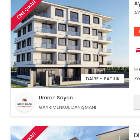
ÖNE ÇIKAN
Ay
AY
Hi
Ze
DAIRE - SATILIK
pe
1+
Ümran Sayan
1.
GAYRIMENKUL DANIŞMANI
38
Di