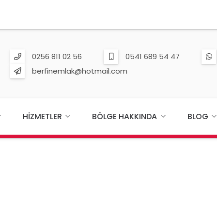
0256 811 02 56
0541 689 54 47
berfinemlak@hotmail.com
HIZMETLER
BÖLGE HAKKINDA
BLOG