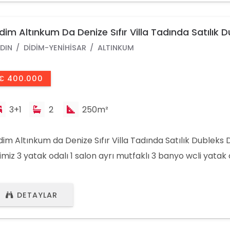
zlık kullanı
dim Altınkum Da Denize Sıfır Villa Tadında Satılık 
ire
DIN
DIDIM-YENIHISAR
ALTINKUM
€ 400.000
3+1
2
250m²
dim Altınkum da Denize Sıfır Villa Tadında Satılık Dubleks 
imiz 3 yatak odalı 1 salon ayrı mutfaklı 3 banyo wcli yatak
r tanesi ebeveyn banyoludur. Evimiz ful eşyalı olarak satıla
ınma için kombi merkezi sistemi kuruludur. Konum olarak
DETAYLAR
lü Didim Altınkum denize sıfır konumdadır. Yatak odasınd
rasından bodrum ve adalar manzaral