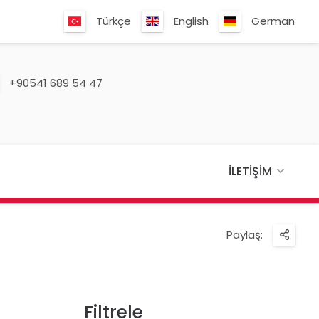
Türkçe
English
German
+90541 689 54 47
İLETIŞIM
Paylaş:
Filtrele