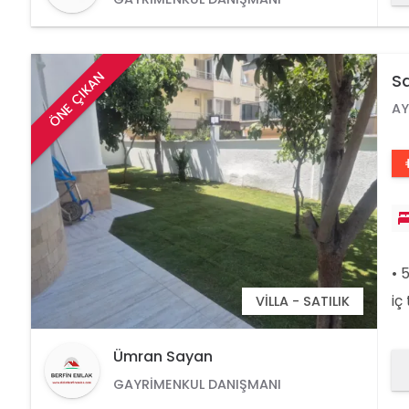
hu
ÖNE ÇIKAN
Sa
AY
• 
iç
VILLA - SATILIK
ay
me
Ümran Sayan
va
GAYRIMENKUL DANIŞMANI