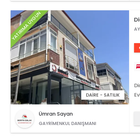
ya
YATIRIMA UYGUN
Di
Da
AY
Di
Ev
DAIRE - SATILIK
bi
Is
Ümran Sayan
ün
GAYRIMENKUL DANIŞMANI
te