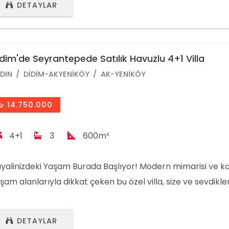
DETAYLAR
?? DİDİM BERFİN EMLAK ÜMRAN SAYAN MOBİL: 0090 541 6
İS: 0090 256 811 0256
dim'de Seyrantepede Satılık Havuzlu 4+1 Villa
DIN
DIDIM-AKYENIKÖY
AK-YENIKÖY
₺ 14.750.000
4+1
3
600m²
yalinizdeki Yaşam Burada Başlıyor! Modern mimarisi ve ko
şam alanlarıyla dikkat çeken bu özel villa, size ve sevdikler
r yaşamın kapılarını aralıyor! Öne Çıkan Özellikler: 4 geniş
a 1 büyük, aydınlık salon 3 modern tasarımlı banyo Size ö
DETAYLAR
vuzu Geniş teras alanı ve güneşlenme şezlongları Doğayla 