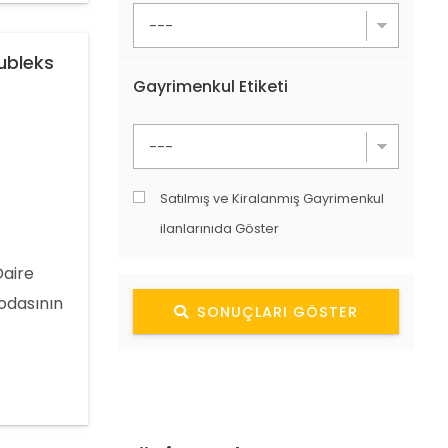
Dubleks
Gayrimenkul Etiketi
Satılmış ve Kiralanmış Gayrimenkul
ilanlarınıda Göster
Daire
 odasının
SONUÇLARI GÖSTER
caktır.
 dünyaca
an ve