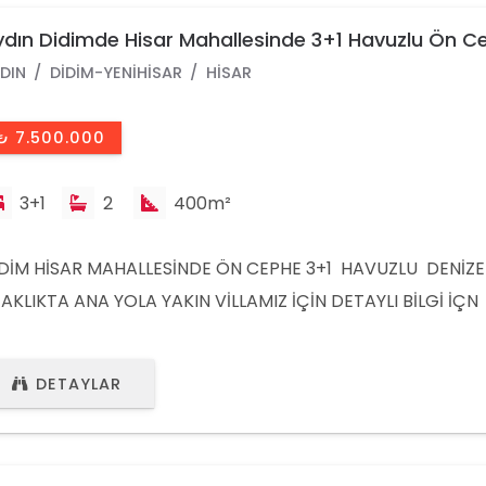
dın Didimde Hisar Mahallesinde 3+1 Havuzlu Ön C
lla
DIN
DIDIM-YENIHISAR
HISAR
₺ 7.500.000
3+1
2
400m²
DİM HİSAR MAHALLESİNDE ÖN CEPHE 3+1 HAVUZLU DENİZE
AKLIKTA ANA YOLA YAKIN VİLLAMIZ İÇİN DETAYLI BİLGİ İÇN
ZEULAŞIN.
DETAYLAR