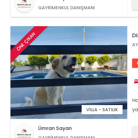
??
GAYRIMENKUL DANIŞMANI
OF
ÖNE ÇIKAN
Di
AY
Ha
ya
VILLA - SATILIK
bi
od
Ümran Sayan
ha
GAYRIMENKUL DANIŞMANI