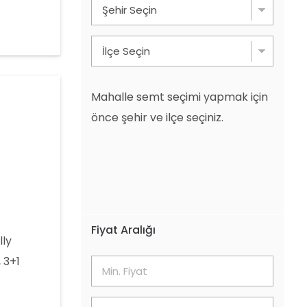
Mahalle semt seçimi yapmak için
önce şehir ve ilçe seçiniz.
Fiyat Aralığı
lly
 3+1
 Havuz
00 TL