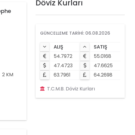
Döviz Kurları
ephe
GÜNCELLEME TARIHI: 06.08.2026
ALIŞ
SATIŞ
54.7972
55.0168
47.4723
47.6625
 2 KM
63.7961
64.2698
T.C.M.B. Döviz Kurları