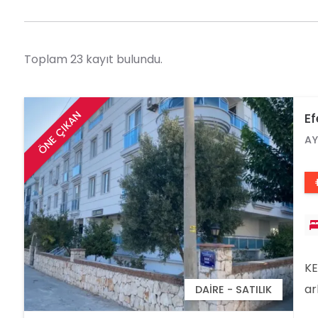
Toplam 23 kayıt bulundu.
ÖNE ÇIKAN
Ef
AY
KE
ar
DAIRE - SATILIK
BE