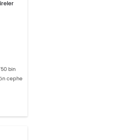
reler
750 bin
1 ön cephe
2.3 katta
 3500 bin
e taksitle