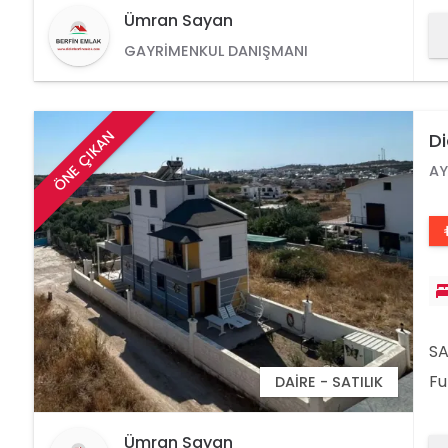
25
Ümran Sayan
GAYRIMENKUL DANIŞMANI
ÖNE ÇIKAN
Di
AY
SA
Fu
DAIRE - SATILIK
Od
Ya
Ümran Sayan