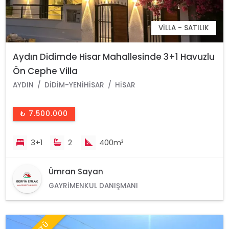
VILLA - SATILIK
Aydın Didimde Hisar Mahallesinde 3+1 Havuzlu
Ön Cephe Villa
AYDIN
DIDIM-YENIHISAR
HISAR
₺ 7.500.000
3+1
2
400m²
Ümran Sayan
GAYRIMENKUL DANIŞMANI