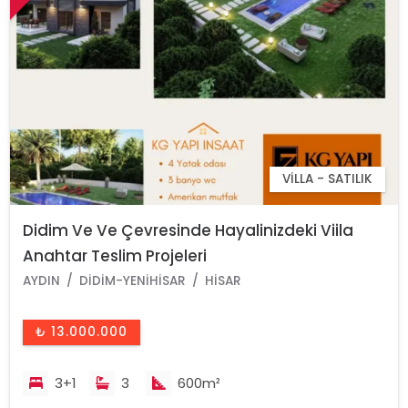
VILLA - SATILIK
Didim Ve Ve Çevresinde Hayalinizdeki Viila
Anahtar Teslim Projeleri
AYDIN
DIDIM-YENIHISAR
HISAR
₺ 13.000.000
3+1
3
600m²