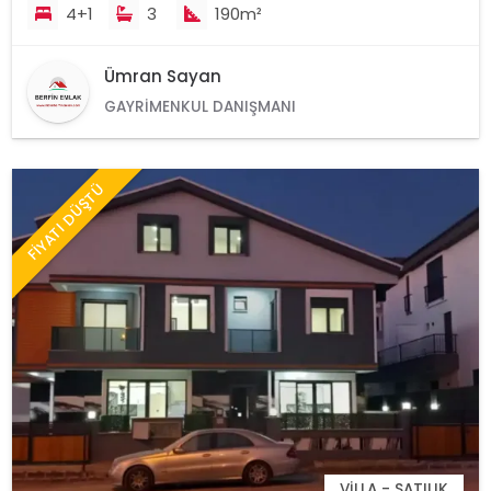
4+1
3
190m²
Ümran Sayan
GAYRIMENKUL DANIŞMANI
FİYATI DÜŞTÜ
VILLA - SATILIK