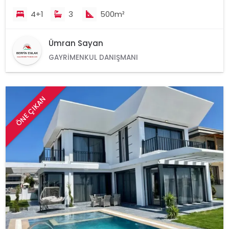
4+1
3
500m²
Ümran Sayan
GAYRIMENKUL DANIŞMANI
ÖNE ÇIKAN