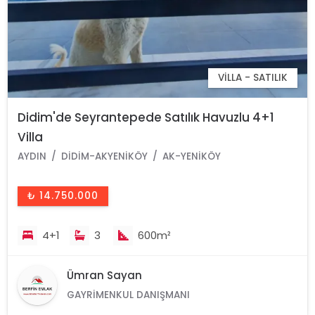
VILLA - SATILIK
Didim'de Seyrantepede Satılık Havuzlu 4+1
Villa
AYDIN
DIDIM-AKYENIKÖY
AK-YENIKÖY
₺ 14.750.000
4+1
3
600m²
Ümran Sayan
GAYRIMENKUL DANIŞMANI