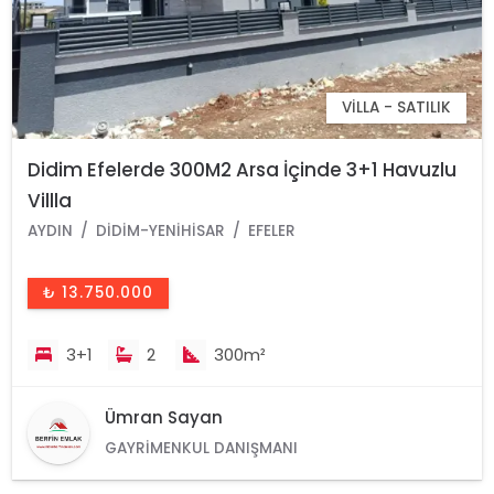
VILLA - SATILIK
Didim Efelerde 300M2 Arsa İçinde 3+1 Havuzlu
Villla
AYDIN
DIDIM-YENIHISAR
EFELER
₺ 13.750.000
3+1
2
300m²
Ümran Sayan
GAYRIMENKUL DANIŞMANI