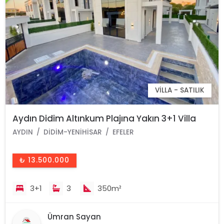
VILLA - SATILIK
Aydın Didim Altınkum Plajına Yakın 3+1 Villa
AYDIN
DIDIM-YENIHISAR
EFELER
₺ 13.500.000
3+1
3
350m²
Ümran Sayan