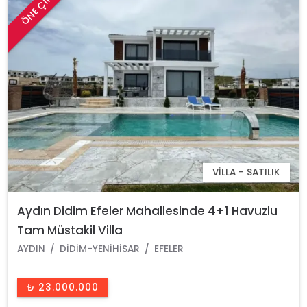
ÖNE ÇIKAN
VILLA - SATILIK
Aydın Didim Efeler Mahallesinde 4+1 Havuzlu
Tam Müstakil Villa
AYDIN
DIDIM-YENIHISAR
EFELER
₺ 23.000.000