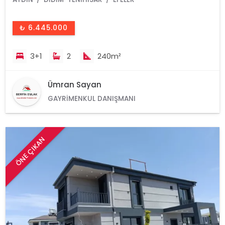
₺ 6.445.000
3+1
2
240m²
Ümran Sayan
GAYRIMENKUL DANIŞMANI
ÖNE ÇIKAN