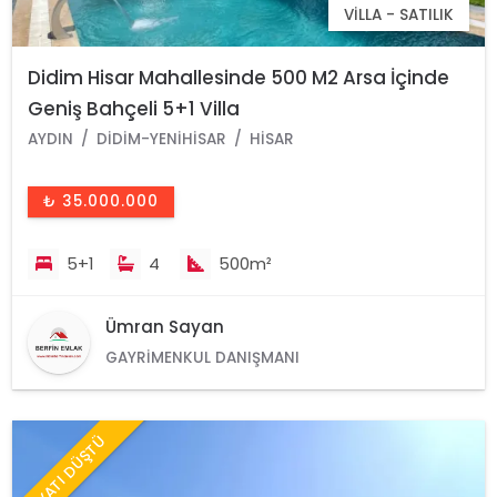
VILLA - SATILIK
Didim Hisar Mahallesinde 500 M2 Arsa İçinde
Geniş Bahçeli 5+1 Villa
AYDIN
DIDIM-YENIHISAR
HISAR
₺ 35.000.000
5+1
4
500m²
Ümran Sayan
GAYRIMENKUL DANIŞMANI
FİYATI DÜŞTÜ