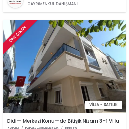
GAYRIMENKUL DANIŞMANI
ÖNE ÇIKAN
VILLA - SATILIK
Didim Merkezi Konumda Bitişik Nizam 3+1 Villa
AYDIN
DIDIM-YENIHISAR
EFELER