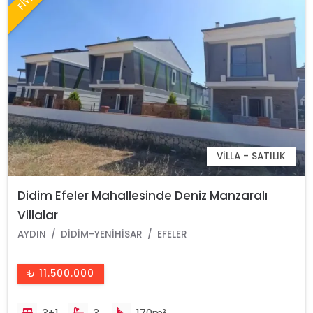
VILLA - SATILIK
Didim Efeler Mahallesinde Deniz Manzaralı
Villalar
AYDIN
DIDIM-YENIHISAR
EFELER
₺ 11.500.000
3+1
3
170m²