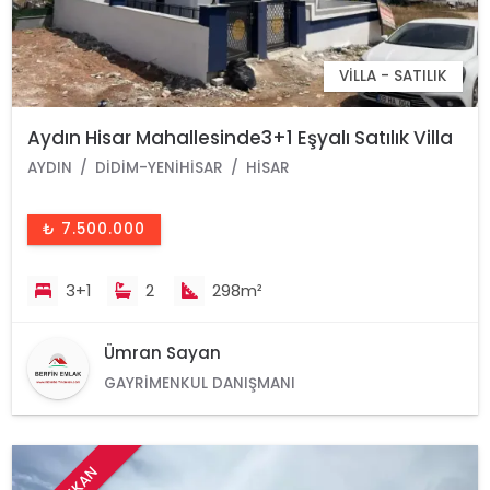
VILLA - SATILIK
Aydın Hisar Mahallesinde3+1 Eşyalı Satılık Villa
AYDIN
DIDIM-YENIHISAR
HISAR
₺ 7.500.000
3+1
2
298m²
Ümran Sayan
GAYRIMENKUL DANIŞMANI