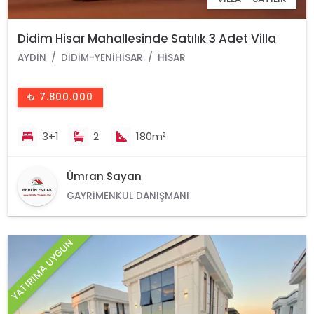
Didim Hisar Mahallesinde Satılık 3 Adet Villa
AYDIN
DIDIM-YENIHISAR
HISAR
₺ 7.800.000
3+1
2
180m²
Ümran Sayan
GAYRIMENKUL DANIŞMANI
YATIRIMA UYGUN