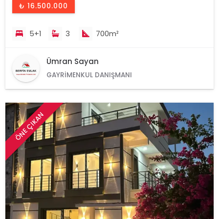
₺ 16.500.000
5+1
3
700m²
Ümran Sayan
GAYRIMENKUL DANIŞMANI
ÖNE ÇIKAN