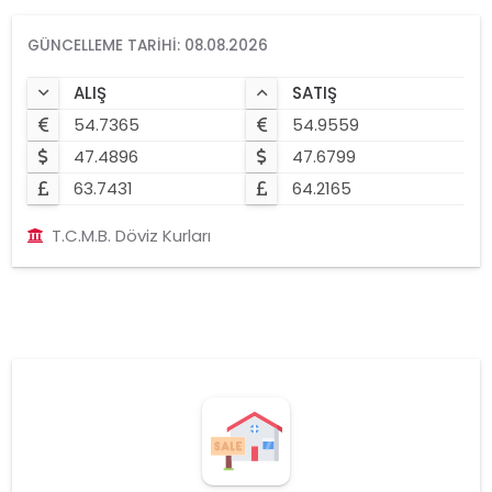
GÜNCELLEME TARIHI: 08.08.2026
ALIŞ
SATIŞ
54.7365
54.9559
47.4896
47.6799
63.7431
64.2165
T.C.M.B. Döviz Kurları