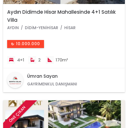
Aydın Didimde Hisar Mahallesinde 4+1 Satılık
Villa
AYDIN
DIDIM-YENIHISAR
HISAR
₺ 10.000.000
4+1
2
170m²
Ümran Sayan
GAYRIMENKUL DANIŞMANI
ÖNE ÇIKAN