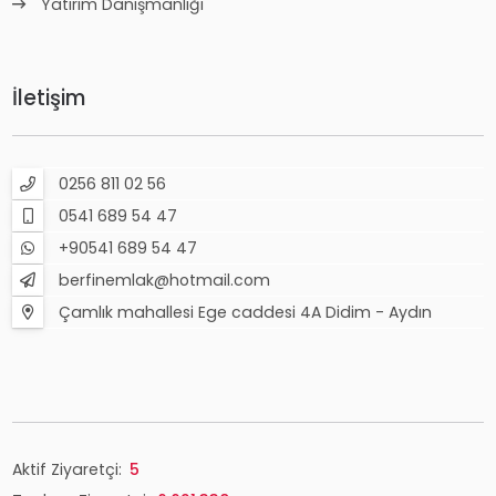
Yatırım Danışmanlığı
İletişim
0256 811 02 56
0541 689 54 47
+90541 689 54 47
berfinemlak@hotmail.com
Çamlık mahallesi Ege caddesi 4A Didim - Aydın
Aktif Ziyaretçi:
5